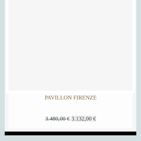
PAVILLON FIRENZE
3.480,00
€
3.132,00
€
Dieses
Produkt
weist