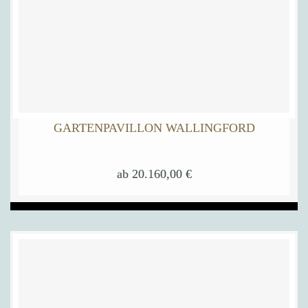
GARTENPAVILLON WALLINGFORD
ab
20.160,00
€
Dieses
Produkt
weist
mehrere
Varianten
auf.
Die
Optionen
können
auf
der
Produktseite
gewählt