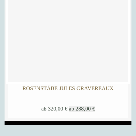
ROSENSTÄBE JULES GRAVEREAUX
ab
320,00
€
ab
288,00
€
Dieses
Produkt
weist
mehrere
Varianten