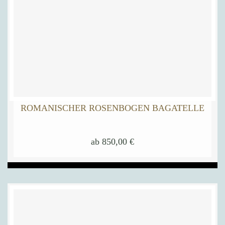
ROMANISCHER ROSENBOGEN BAGATELLE
ab
850,00
€
Dieses
Produkt
weist
mehrere
Varianten
auf.
Die
Optionen
können
auf