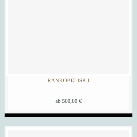
RANKOBELISK I
ab
500,00
€
Dieses
Produkt
weist
mehrere
Varianten
auf.
Die