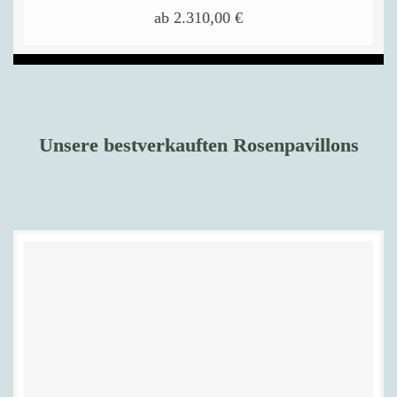
ab
2.310,00
€
Dieses
Produkt
weist
mehrere
Varianten
auf.
Die
Optionen
Unsere bestverkauften Rosenpavillons
können
auf
der
Produktseite
gewählt
werden