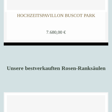
HOCHZEITSPAVILLON BUSCOT PARK
7.680,00
€
Dieses
Produkt
weist
mehrere
Varianten
auf.
Die
Optionen
Unsere bestverkauften Rosen-Ranksäulen
können
auf
der
Produktseite
gewählt
werden