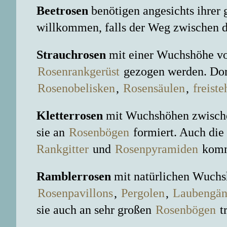
Beetrosen
benötigen angesichts ihrer 
willkommen, falls der Weg zwischen d
Strauchrosen
mit einer Wuchshöhe von
Rosenrankgerüst
gezogen werden. Dort 
Rosenobelisken
,
Rosensäulen
,
freist
Kletterrosen
mit Wuchshöhen zwische
sie an
Rosenbögen
formiert. Auch die
Rankgitter
und
Rosenpyramiden
komme
Ramblerrosen
mit natürlichen Wuchs
Rosenpavillons
,
Pergolen
,
Laubengä
sie auch an sehr großen
Rosenbögen
tr