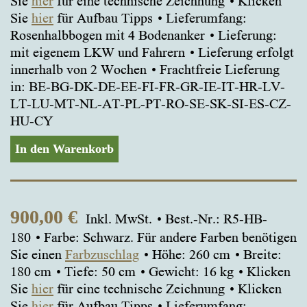
Sie
hier
für eine technische Zeichnung
Klicken
Sie
hier
für Aufbau Tipps
Lieferumfang:
Rosenhalbbogen mit 4 Bodenanker
Lieferung:
mit eigenem LKW und Fahrern
Lieferung erfolgt
innerhalb von 2 Wochen
Frachtfreie Lieferung
in: BE-BG-DK-DE-EE-FI-FR-GR-IE-IT-HR-LV-
LT-LU-MT-NL-AT-PL-PT-RO-SE-SK-SI-ES-CZ-
HU-CY
In den Warenkorb
900,00
€
Inkl. MwSt.
Best.-Nr.: R5-HB-
180
Farbe: Schwarz. Für andere Farben benötigen
Sie einen
Farbzuschlag
Höhe: 260 cm
Breite:
180 cm
Tiefe: 50 cm
Gewicht: 16 kg
Klicken
Sie
hier
für eine technische Zeichnung
Klicken
Sie
hier
für Aufbau Tipps
Lieferumfang: