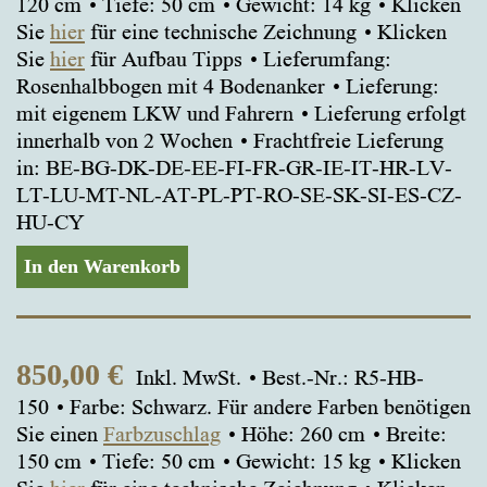
120 cm
Tiefe: 50 cm
Gewicht: 14 kg
Klicken
Sie
hier
für eine technische Zeichnung
Klicken
Sie
hier
für Aufbau Tipps
Lieferumfang:
Rosenhalbbogen mit 4 Bodenanker
Lieferung:
mit eigenem LKW und Fahrern
Lieferung erfolgt
innerhalb von 2 Wochen
Frachtfreie Lieferung
in: BE-BG-DK-DE-EE-FI-FR-GR-IE-IT-HR-LV-
LT-LU-MT-NL-AT-PL-PT-RO-SE-SK-SI-ES-CZ-
HU-CY
In den Warenkorb
850,00
€
Inkl. MwSt.
Best.-Nr.: R5-HB-
150
Farbe: Schwarz. Für andere Farben benötigen
Sie einen
Farbzuschlag
Höhe: 260 cm
Breite:
150 cm
Tiefe: 50 cm
Gewicht: 15 kg
Klicken