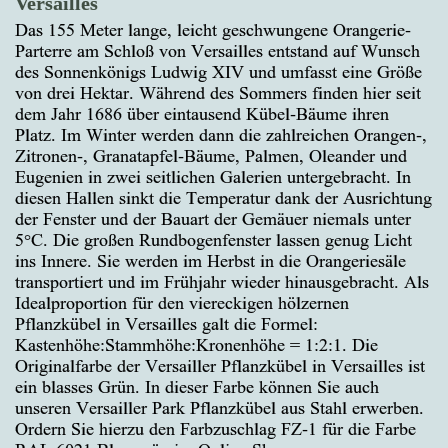
Versailles
Das 155 Meter lange, leicht geschwungene Orangerie-
Parterre am Schloß von Versailles entstand auf Wunsch
des Sonnenkönigs Ludwig XIV und umfasst eine Größe
von drei Hektar. Während des Sommers finden hier seit
dem Jahr 1686 über eintausend Kübel-Bäume ihren
Platz. Im Winter werden dann die zahlreichen Orangen-,
Zitronen-, Granatapfel-Bäume, Palmen, Oleander und
Eugenien in zwei seitlichen Galerien untergebracht. In
diesen Hallen sinkt die Temperatur dank der Ausrichtung
der Fenster und der Bauart der Gemäuer niemals unter
5°C. Die großen Rundbogenfenster lassen genug Licht
ins Innere. Sie werden im Herbst in die Orangeriesäle
transportiert und im Frühjahr wieder hinausgebracht. Als
Idealproportion für den viereckigen hölzernen
Pflanzkübel in Versailles galt die Formel:
Kastenhöhe:Stammhöhe:Kronenhöhe = 1:2:1. Die
Originalfarbe der Versailler Pflanzkübel in Versailles ist
ein blasses Grün. In dieser Farbe können Sie auch
unseren Versailler Park Pflanzkübel aus Stahl erwerben.
Ordern Sie hierzu den Farbzuschlag FZ-1 für die Farbe