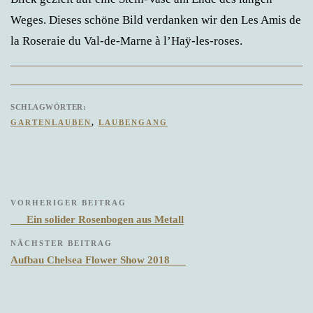
Weges. Dieses schöne Bild verdanken wir den Les Amis de
la Roseraie du Val-de-Marne à l’Haÿ-les-roses.
SCHLAGWÖRTER:
TAGS
GARTENLAUBEN
,
LAUBENGANG
Beitragsnavigation
Previous
VORHERIGER BEITRAG
Post
Ein solider Rosenbogen aus Metall
Next
NÄCHSTER BEITRAG
Post
Aufbau Chelsea Flower Show 2018