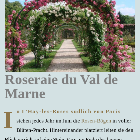
Roseraie du Val de
Marne
I
n L’Haÿ-les-Roses südlich von Paris
stehen jedes Jahr im Juni die
Rosen-Bögen
in voller
Blüten-Pracht. Hintereinander platziert leiten sie den
Blick gezielt auf eine Stein-Vase am Ende des langen