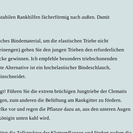
 stabilen Rankhilfen fächerförmig nach außen. Damit
hes Bindematerial, um die elastischen Triebe nicht
einengen) geben Sie den jungen Trieben den erforderlichen
ke gewinnen. Ich empfehle besonders triebschonenden
e Alternative ist ein hochelastischer Bindeschlauch,
inschneidet.
agt! Führen Sie die extrem brüchigen Jungtriebe der Clematis
ngen, zum anderen die Belüftung am Rankgitter zu fördern.
lke vor und regen die Pflanze dazu an, aus den unteren Augen
königin unten kahl wird.
tzt die Zellstruktur der Kletterpflanzen und fördert zudem die