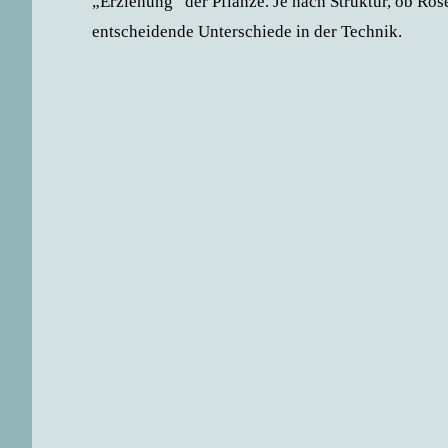
„Erziehung“ der Pflanze. Je nach Struktur, ob Rose
entscheidende Unterschiede in der Technik.