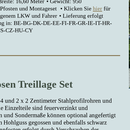
Breite: 16,60 Meter
Gewicht: 950
8 Pfosten und Montageset
Klicken Sie
hier
für
eigenem LKW und Fahrer
Lieferung erfolgt
rung in: BE-BG-DK-DE-EE-FI-FR-GR-IE-IT-HR-
ES-CZ-HU-CY
sen Treillage Set
 4 und 2 x 2 Zentimeter Stahlprofilrohren und
e Einzelteile sind feuerverzinkt und
en und Sondermaße können optional angefertigt
m Hohlguss gegossen und ebenfalls schwarz
npfosten erfolgt durch Verschrauben der