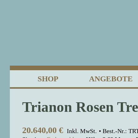
SHOP
ANGEBOTE
Trianon Rosen Trei
20.640,00
€
Inkl. MwSt.
Best.-Nr.: TR