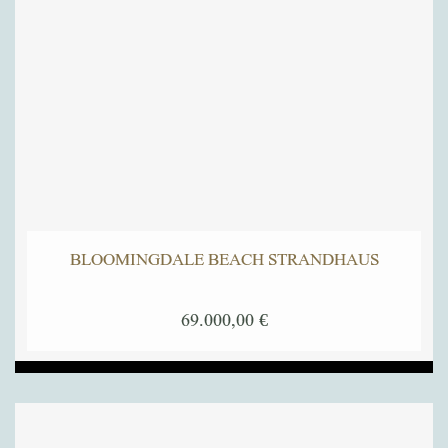
BLOOMINGDALE BEACH STRANDHAUS
69.000,00
€
Dieses
Produkt
weist
mehrere
Varianten
auf.
Die
Optionen