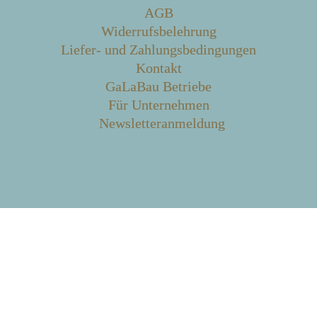
AGB
Widerrufsbelehrung
Liefer- und Zahlungsbedingungen
Kontakt
GaLaBau Betriebe
Für Unternehmen
Newsletteranmeldung
Alle Preise inkl. der gesetzlichen MwSt.
Die durchgestrichenen Preise entsprechen dem bisherigen Preis in
diesem Online-Shop.