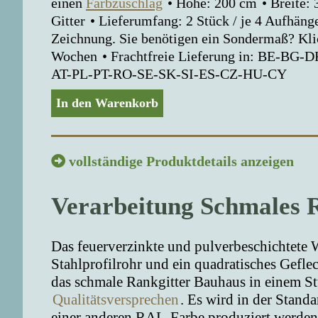
einen
Farbzuschlag
Höhe: 200 cm
Breite:
Gitter
Lieferumfang: 2 Stück / je 4 Aufhän
Zeichnung. Sie benötigen ein Sondermaß? Kl
Wochen
Frachtfreie Lieferung in: BE-B
AT-PL-PT-RO-SE-SK-SI-ES-CZ-HU-CY
In den Warenkorb
vollständige Produktdetails anzeigen
Verarbeitung Schmales 
Das feuerverzinkte und pulverbeschichtete 
Stahlprofilrohr und ein quadratisches Geflec
das schmale Rankgitter Bauhaus in einem S
Qualitätsversprechen
. Es wird in der Stand
einer anderen RAL-Farbe produziert werden