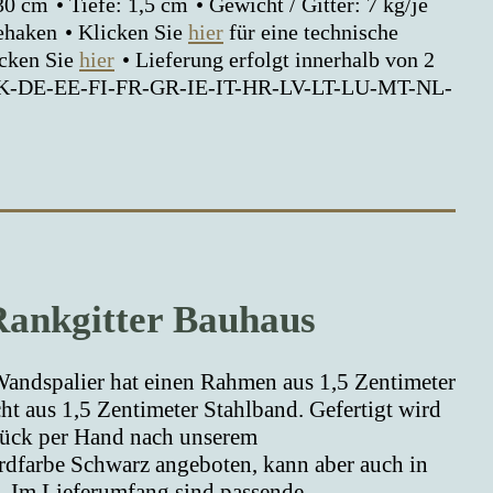
 30 cm
Tiefe: 1,5 cm
Gewicht / Gitter: 7 kg/je
gehaken
Klicken Sie
hier
für eine technische
icken Sie
hier
Lieferung erfolgt innerhalb von 2
G-DK-DE-EE-FI-FR-GR-IE-IT-HR-LV-LT-LU-MT-NL-
Rankgitter Bauhaus
Wandspalier hat einen Rahmen aus 1,5 Zentimeter
ht aus 1,5 Zentimeter Stahlband. Gefertigt wird
tück per Hand nach unserem
ardfarbe Schwarz angeboten, kann aber auch in
. Im Lieferumfang sind passende