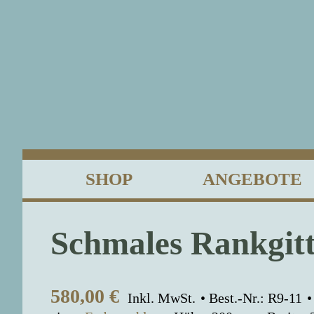
SHOP
ANGEBOTE
Schmales Rankgit
580,00
€
Inkl. MwSt.
Best.-Nr.: R9-11