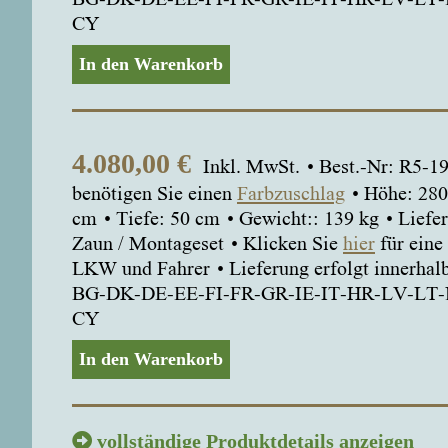
CY
In den Warenkorb
4.080,00
€
Inkl. MwSt.
Best.-Nr: R5-
benötigen Sie einen
Farbzuschlag
Höhe: 280
cm
Tiefe: 50 cm
Gewicht:: 139 kg
Liefe
Zaun / Montageset
Klicken Sie
hier
für eine
LKW und Fahrer
Lieferung erfolgt innerha
BG-DK-DE-EE-FI-FR-GR-IE-IT-HR-LV-LT
CY
In den Warenkorb
vollständige Produktdetails anzeigen