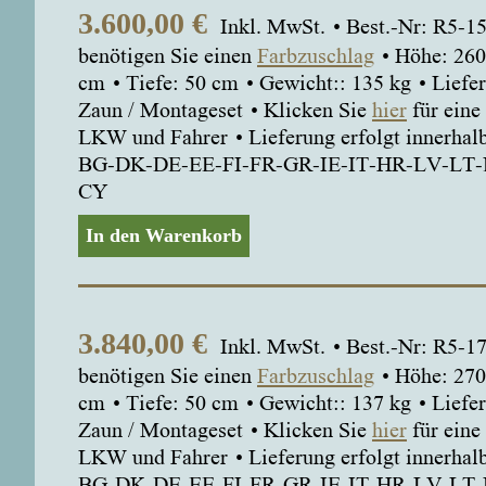
3.600,00
€
Inkl. MwSt.
Best.-Nr: R5-
benötigen Sie einen
Farbzuschlag
Höhe: 260
cm
Tiefe: 50 cm
Gewicht:: 135 kg
Liefe
Zaun / Montageset
Klicken Sie
hier
für eine
LKW und Fahrer
Lieferung erfolgt innerha
BG-DK-DE-EE-FI-FR-GR-IE-IT-HR-LV-LT
CY
In den Warenkorb
3.840,00
€
Inkl. MwSt.
Best.-Nr: R5-
benötigen Sie einen
Farbzuschlag
Höhe: 270
cm
Tiefe: 50 cm
Gewicht:: 137 kg
Liefe
Zaun / Montageset
Klicken Sie
hier
für eine
LKW und Fahrer
Lieferung erfolgt innerha
BG-DK-DE-EE-FI-FR-GR-IE-IT-HR-LV-LT