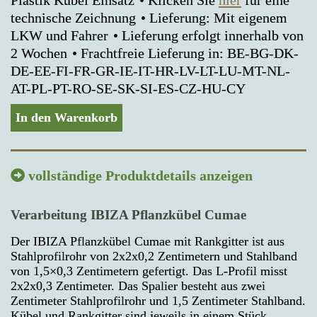
Plastik Kübel Einsatz
Klicken Sie
hier
für eine
technische Zeichnung
Lieferung: Mit eigenem
LKW und Fahrer
Lieferung erfolgt innerhalb von
2 Wochen
Frachtfreie Lieferung in: BE-BG-DK-
DE-EE-FI-FR-GR-IE-IT-HR-LV-LT-LU-MT-NL-
AT-PL-PT-RO-SE-SK-SI-ES-CZ-HU-CY
In den Warenkorb
vollständige Produktdetails anzeigen
Verarbeitung IBIZA Pflanzkübel Cumae
Der IBIZA Pflanzkübel Cumae mit Rankgitter ist aus
Stahlprofilrohr von 2x2x0,2 Zentimetern und Stahlband
von 1,5×0,3 Zentimetern gefertigt. Das L-Profil misst
2x2x0,3 Zentimeter. Das Spalier besteht aus zwei
Zentimeter Stahlprofilrohr und 1,5 Zentimeter Stahlband.
Kübel und Rankgitter sind jeweils in einem Stück