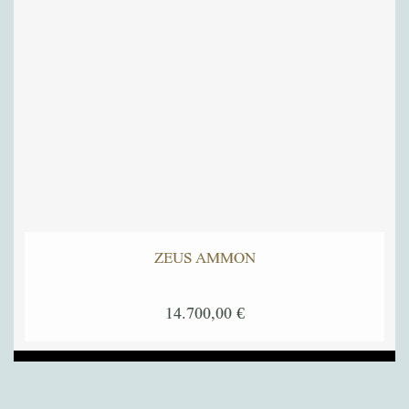
ZEUS AMMON
14.700,00
€
Dieses
Produkt
weist
mehrere
Varianten
auf.