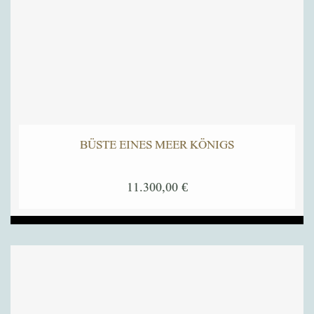
BÜSTE EINES MEER KÖNIGS
11.300,00
€
Dieses
Produkt
weist
mehrere
Varianten
auf.
Die
Optionen
können
auf
der
Produktseite