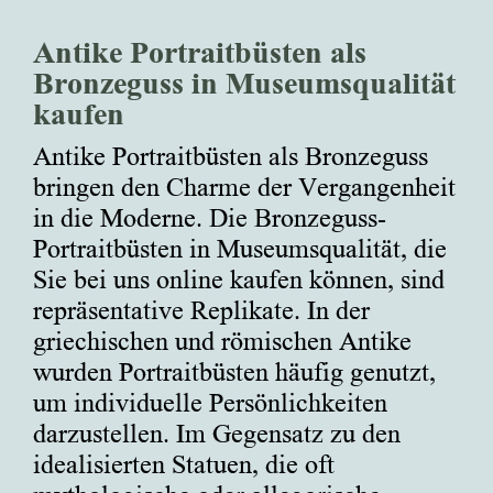
Die
Optionen
können
Antike Portraitbüsten als
auf
der
Bronzeguss in Museumsqualität
Produktseite
gewählt
kaufen
werden
Antike Portraitbüsten als Bronzeguss
bringen den Charme der Vergangenheit
in die Moderne. Die Bronzeguss-
Portraitbüsten in Museumsqualität, die
Sie bei uns online kaufen können, sind
repräsentative Replikate. In der
griechischen und römischen Antike
wurden Portraitbüsten häufig genutzt,
um individuelle Persönlichkeiten
darzustellen. Im Gegensatz zu den
idealisierten Statuen, die oft